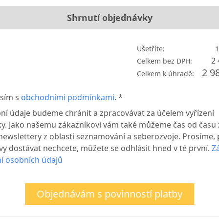
Shrnutí objednávky
Ušetříte:
1
2 
Celkem bez DPH:
2 9
Celkem k úhradě:
sím s
obchodními podmínkami
. *
ní údaje budeme chránit a zpracovávat za účelem vyřízení
y. Jako našemu zákazníkovi vám také můžeme čas od času z
newslettery z oblasti seznamování a seberozvoje. Prosíme,
vy dostávat nechcete, můžete se odhlásit hned v té první.
Z
í osobních údajů
Objednávám s povinností platby