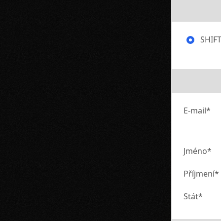
SHIFT
E-mail*
Jméno*
Příjmení*
Stát*