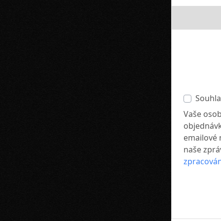
Souhla
Vaše osob
objednávk
emailové 
naše zprá
zpracován