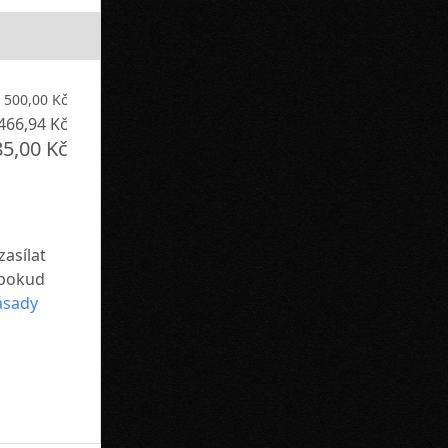
 500,00 Kč
466,94 Kč
85,00 Kč
asílat
 pokud
ásady