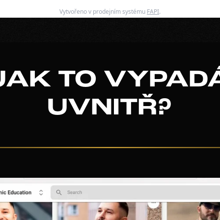
Vytvořeno v prodejním systému
FAPI
.
JAK TO VYPAD
UVNITŘ?