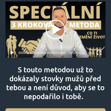
Video
přehrávač
00:00
|
01:23
1.00x
S touto metodou už to
dokázaly stovky mužů před
tebou a není důvod, aby se to
nepodařilo i tobě.