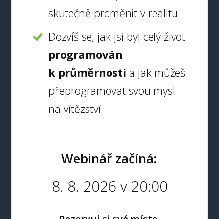
skutečně proměnit v realitu
Dozvíš se, jak jsi byl celý život
programován
k průměrnosti
a jak můžeš
přeprogramovat svou mysl
na vítězství
Webinář začíná:
8. 8. 2026 v 20:00
Rezervuj si své místo.