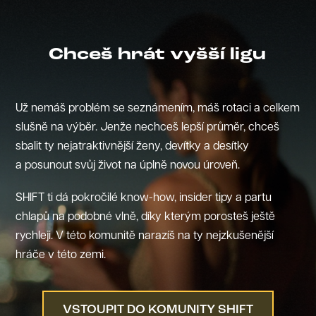
Chceš hrát vyšší ligu
Už nemáš problém se seznámením, máš rotaci a celkem
slušně na výběr. Jenže nechceš lepší průměr, chceš
sbalit ty nejatraktivnější ženy, devítky a desítky
a posunout svůj život na úplně novou úroveň.
SHIFT ti dá pokročilé know-how, insider tipy a partu
chlapů na podobné vlně, díky kterým porosteš ještě
rychleji. V této komunitě narazíš na ty nejzkušenější
hráče v této zemi.
VSTOUPIT DO KOMUNITY SHIFT