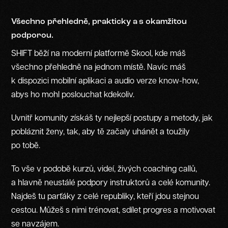
Všechno přehledně, prakticky a s okamžitou
podporou.
SHIFT běží na moderní platformě Skool, kde máš
všechno přehledně na jednom místě. Navíc máš
k dispozici mobilní aplikaci a audio verze know-how,
abys ho mohl poslouchat kdekoliv.
Uvnitř komunity získáš ty nejlepší postupy a metody, jak
pobláznit ženy, tak, aby tě začaly uhánět a toužily
po tobě.
To vše v podobě kurzů, videí, živých coaching callů,
a hlavně neustálé podpory instruktorů a celé komunity.
Najdeš tu parťáky z celé republiky, kteří jdou stejnou
cestou. Můžeš s nimi trénovat, sdílet progres a motivovat
se navzájem.