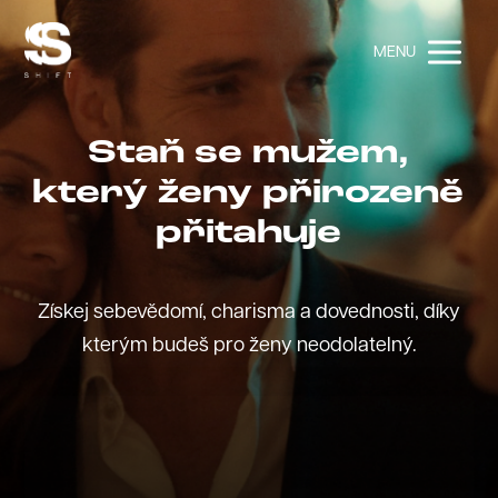
MENU
Staň se mužem,
který ženy přirozeně
přitahuje
Získej sebevědomí, charisma a dovednosti, díky
kterým budeš pro ženy neodolatelný.