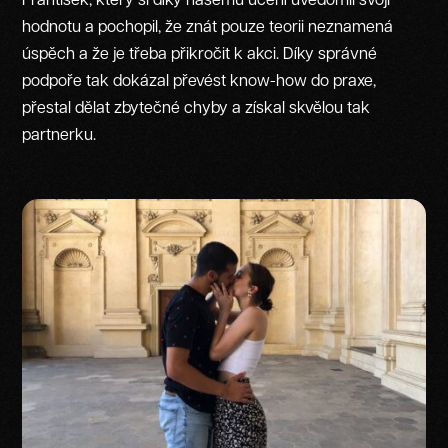
František, který si díky našemu učení uvědomil svoji
hodnotu a pochopil, že znát pouze teorii neznamená
úspěch a že je třeba přikročit k akci. Díky správné
podpoře tak dokázal převést know-how do praxe,
přestal dělat zbytečné chyby a získal skvělou tak
partnerku.