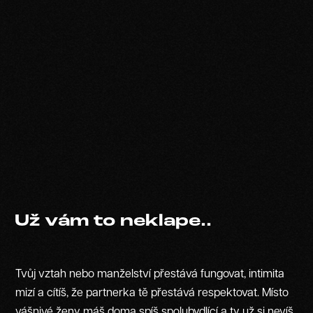
Už vám to neklape..
Tvůj vztah nebo manželství přestává fungovat, intimita
mizí a cítíš, že partnerka tě přestává respektovat. Místo
vášnivé ženy máš doma spíš spolubydlící a ty už si nevíš