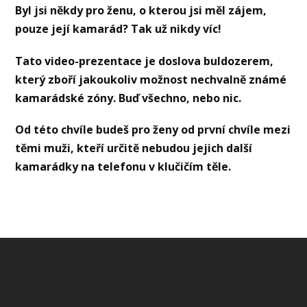
Byl jsi někdy pro ženu, o kterou jsi měl zájem,
pouze její kamarád? Tak už nikdy víc!
Tato video-prezentace je doslova buldozerem,
který zboří jakoukoliv možnost nechvalně známé
kamarádské zóny. Buď všechno, nebo nic.
Od této chvíle budeš pro ženy od první chvíle mezi
těmi muži, kteří určitě nebudou jejich další
kamarádky na telefonu v klučičím těle.