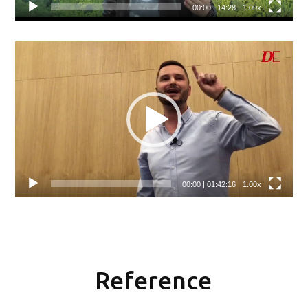
00:00
|
14:28
1.00x
Video
přehrávač
00:00
|
01:42:16
1.00x
Reference