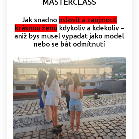
MASTERCLASS
Jak snadno
oslovit a zaujmout
krásnou ženu
kdykoliv a kdekoliv –
aniž bys musel vypadat jako model
nebo se bát odmítnutí