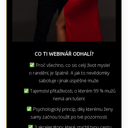
CO TI WEBINÁŘ ODHALÍ?
Proč všechno, co sis celý život myslel
o randění, je špatně. A jak to nevědomky
sabotuje i jinak úspěšné muže.
Tajemství přitažlivosti, o kterém 99 % mužů
nemá ani tušení.
Psychologický princip, díky kterému ženy
samy začnou toužit po tvé pozornosti.
3 akcelerátory, které zrychlí tvou cestu