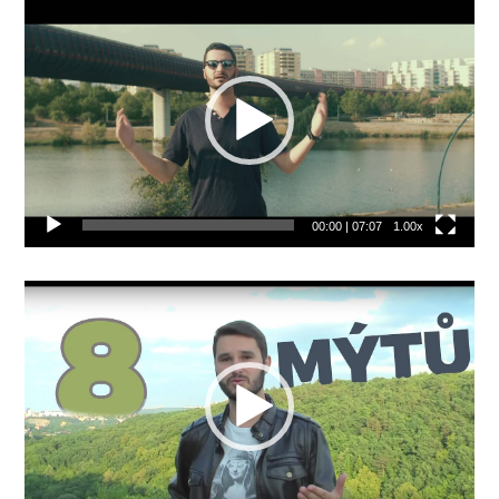
Video
přehrávač
00:00
|
07:07
1.00x
Video
přehrávač