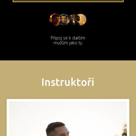
Připoj se k dalším
mužům jako ty.
Instruktoři