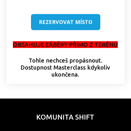
REZERVOVAT MÍSTO
OBSAHUJE ZÁBĚRY PŘÍMO Z TERÉNU
Tohle nechceš propásnout.
Dostupnost Masterclass kdykoliv
ukončena.
KOMUNITA SHIFT