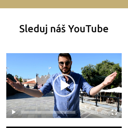
Sleduj náš YouTube
Video
přehrávač
00:00
|
12:51
1.00x